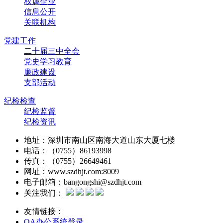
权属企业
信息公开
关联机构
党建工作
二十届三中全会
党史学习教育
廉政建设
支部活动
纪检检查
纪检监督
纪检资讯
地址：深圳市南山区南海大道山东大厦七楼
电话：（0755）86193998
传真：（0755）26649461
网址：www.szdhjt.com:8009
电子邮箱：bangongshi@szdhjt.com
关注我们：
友情链接：
OA办公系统登录