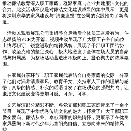
推动廉洁教育深入职工家庭，凝聚家庭与企业共建廉洁文化的
合力。此次活动不仅是对廉洁文化建设成果的集中展示，更是
将深圳东华的家风建设与“清廉发投”在公司的实践推向了新高
度。
活动以观看展现公司重组整合启动后全体员工奋发有为、斗
志昂扬的VCR为开篇。视频生动呈现了广大职工在各自岗位
上恪尽职守、锐意进取的精神风貌，展现了干部职工团结协
作、攻坚克难的坚定决心，极大地激发了全体在场人员的自豪
感与归属感，为整场活动营造出积极向上、凝心聚力的浓厚氛
围。
在家属分享环节，职工家属代表结合自身家庭的实际，分享
了他们对涵养清廉家风、教育子女、支持家人工作的理解与感
悟，真挚的情感、朴实的话语引发了在场观众的强烈共鸣，让
廉洁文化建设变得更加可感、可亲、可学。
文艺展演部分精彩不断。各党支部和职工家庭带来了十余个
节目，展现了中华优秀传统文化的魅力，抒发了广大干部职工
爱企爱岗、廉洁从业、奉献国家的炽热情怀，更展示了在优良
家风熏陶下新时代少年儿童阳光自信、立志向未来的精神风
貌。