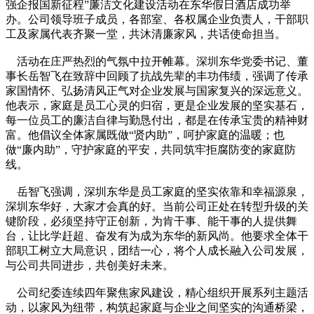
强企报国新征程”廉洁文化建设活动在东华假日酒店成功举
办。公司领导班子成员，各部室、各权属企业负责人，干部职
工及家属代表齐聚一堂，共沐清廉家风，共话使命担当。
活动在庄严热烈的气氛中拉开帷幕。深圳东华党委书记、董
事长岳智飞在致辞中回顾了抗战先辈的丰功伟绩，强调了传承
家国情怀、弘扬清风正气对企业发展与国家复兴的深远意义。
他表示，家庭是员工心灵的归宿，更是企业发展的坚实基石，
每一位员工的廉洁自律与勤恳付出，都是在传承宝贵的精神财
富。他倡议全体家属既做“贤内助”，呵护家庭的温暖；也
做“廉内助”，守护家庭的平安，共同筑牢拒腐防变的家庭防
线。
岳智飞强调，深圳东华是员工家庭的坚实依靠和幸福源泉，
深圳东华好，大家才会真的好。当前公司正处在转型升级的关
键阶段，必须坚持守正创新，为肯干事、能干事的人提供舞
台，让比学赶超、奋发有为成为东华的新风尚。他要求全体干
部职工树立大局意识，团结一心，将个人成长融入公司发展，
与公司共同进步，共创美好未来。
公司纪委连续四年聚焦家风建设，精心组织开展系列主题活
动，以家风为纽带，构筑起家庭与企业之间坚实的沟通桥梁，